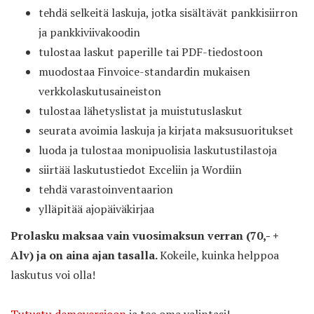
tehdä selkeitä laskuja, jotka sisältävät pankkisiirron
ja pankkiviivakoodin
tulostaa laskut paperille tai PDF-tiedostoon
muodostaa Finvoice-standardin mukaisen
verkkolaskutusaineiston
tulostaa lähetyslistat ja muistutuslaskut
seurata avoimia laskuja ja kirjata maksusuoritukset
luoda ja tulostaa monipuolisia laskutustilastoja
siirtää laskutustiedot Exceliin ja Wordiin
tehdä varastoinventaarion
ylläpitää ajopäiväkirjaa
Prolasku maksaa vain vuosimaksun verran (70,- +
Alv) ja on aina ajan tasalla.
Kokeile, kuinka helppoa
laskutus voi olla!