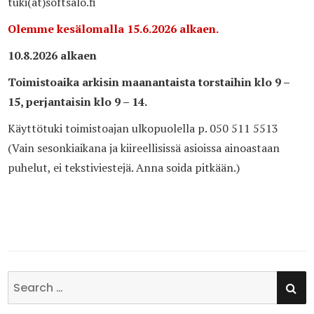
tuki(at)softsalo.fi
Olemme kesälomalla 15.6.2026 alkaen.
10.8.2026 alkaen
Toimistoaika arkisin maanantaista torstaihin klo 9 –
15, perjantaisin klo 9 – 14.
Käyttötuki toimistoajan ulkopuolella p. 050 511 5513
(Vain sesonkiaikana ja kiireellisissä asioissa ainoastaan
puhelut, ei tekstiviestejä. Anna soida pitkään.)
SE
Search
for: