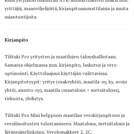
Kehitystyöhön osallistuu ATK-ammattilaisten lisäksi mm.
yrittäjiä, maanviljelijöitä, kirjanpitoammattilaisia ja muita
asiantuntijoita.
Kirjanpito
Tilituki Pro
yritysten ja maatilojen taloushallintaan.
Samassa ohjelmassa mm. kirjanpito, laskutus ja vero-
optimointi. Käyttölaajuus käyttäjän valittavissa.
Kirjanpitotyypit: yritys (osakeyhtiö, maatila-oy, ky, avoin
yhtiö, asunto-oy), maatila (maatalous + metsätalous),
tiekunta, yhdistys.
Tilituki Pro Mini helppoon maatilan verokirjanpitoon ja
veroilmoitusten tulostamiseen. Maatalous, metsätalous ja
liitännäiselinkeino. Verolomakkeet 2, 2C,