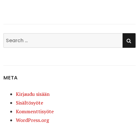
SE
Search
for:
META
Kirjaudu sisään
Sisältösyöte
Kommenttisyöte
WordPress.org