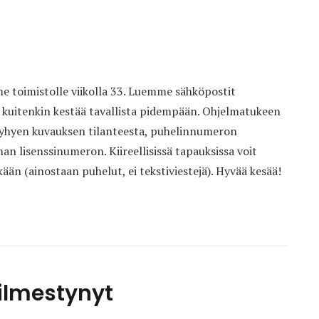
 toimistolle viikolla 33. Luemme sähköpostit
i kuitenkin kestää tavallista pidempään. Ohjelmatukeen
 lyhyen kuvauksen tilanteesta, puhelinnumeron
an lisenssinumeron. Kiireellisissä tapauksissa voit
än (ainostaan puhelut, ei tekstiviestejä). Hyvää kesää!
 ilmestynyt