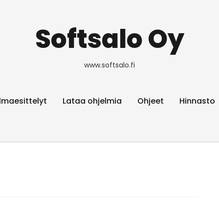
Softsalo Oy
www.softsalo.fi
lmaesittelyt
Lataa ohjelmia
Ohjeet
Hinnasto