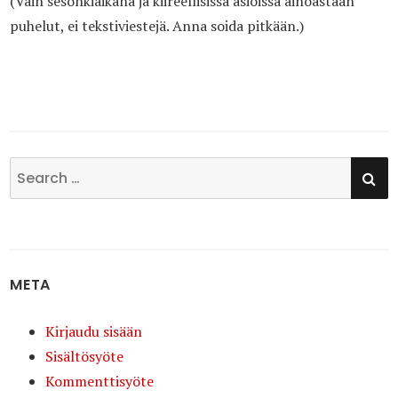
(Vain sesonkiaikana ja kiireellisissä asioissa ainoastaan
puhelut, ei tekstiviestejä. Anna soida pitkään.)
SE
Search
for:
META
Kirjaudu sisään
Sisältösyöte
Kommenttisyöte