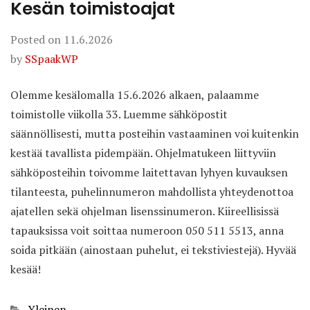
Kesän toimistoajat
Posted on
11.6.2026
by
SSpaakWP
Olemme kesälomalla 15.6.2026 alkaen, palaamme
toimistolle viikolla 33. Luemme sähköpostit
säännöllisesti, mutta posteihin vastaaminen voi kuitenkin
kestää tavallista pidempään. Ohjelmatukeen liittyviin
sähköposteihin toivomme laitettavan lyhyen kuvauksen
tilanteesta, puhelinnumeron mahdollista yhteydenottoa
ajatellen sekä ohjelman lisenssinumeron. Kiireellisissä
tapauksissa voit soittaa numeroon 050 511 5513, anna
soida pitkään (ainostaan puhelut, ei tekstiviestejä). Hyvää
kesää!
Categories
Yleinen